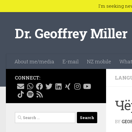
I'm seeking ne
Skip to content
Dr. Geoffrey Miller
About me/media
E-mail
NZ mobile
What
LANG
CONNECT:
Чё
Search
BY
GEO
for: