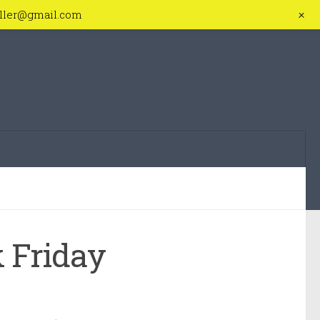
+
iller@gmail.com
 Friday