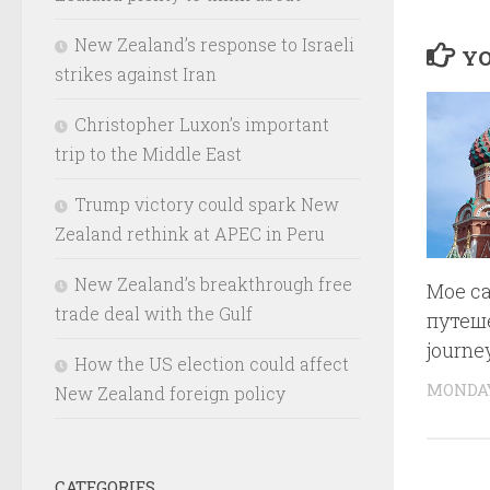
New Zealand’s response to Israeli
YO
strikes against Iran
Christopher Luxon’s important
trip to the Middle East
Trump victory could spark New
Zealand rethink at APEC in Peru
New Zealand’s breakthrough free
Мое с
trade deal with the Gulf
путеше
journe
How the US election could affect
MONDAY
New Zealand foreign policy
CATEGORIES