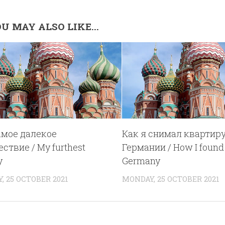
U MAY ALSO LIKE...
амое далекое
Как я снимал квартиру
ствие / My furthest
Германии / How I found a
y
Germany
, 25 OCTOBER 2021
MONDAY, 25 OCTOBER 2021