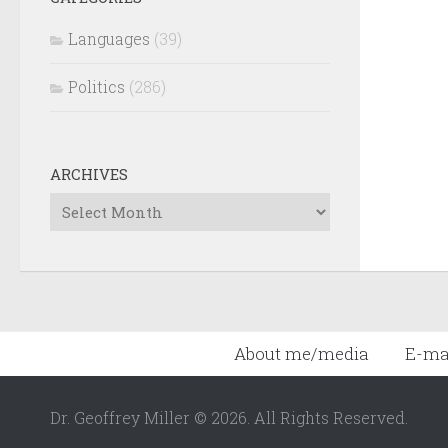
Languages
(39)
Politics
(286)
ARCHIVES
Archives
About me/media
E-ma
Dr. Geoffrey Miller © 2026. All Rights Reserved.