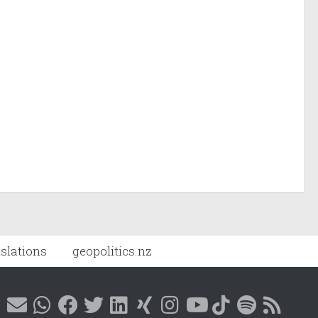
nslations
geopolitics.nz