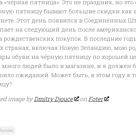
а «чёрная пятница». Это не праздник, но эт
рную пятницу бывают большие скидки как в 
нете. Этот день появился в Соединённых Штат
пает на следующий день после американског
а рождественских покупок. В последние год
х странах, включая Новую Зеландию, мою ро
ары обуви на чёрную пятницу по хорошей це
 много людей было в магазине, и я должен б
тоило ожиданий. Может быть, в этом году я
ицу?
red image by
Dmitry Djouce
on
Foter
Russian