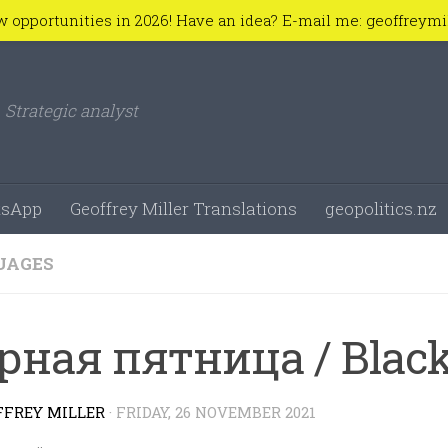
w opportunities in 2026! Have an idea? E-mail me: geoffreym
Strategic analyst
sApp
Geoffrey Miller Translations
geopolitics.nz
UAGES
рная пятница / Black
FFREY MILLER
·
FRIDAY, 26 NOVEMBER 2021