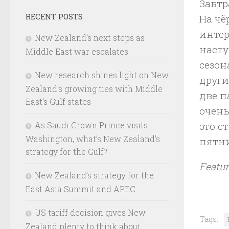
Завтр
RECENT POSTS
На чё
интер
New Zealand’s next steps as
насту
Middle East war escalates
сезон
New research shines light on New
други
Zealand’s growing ties with Middle
две п
East’s Gulf states
очень
это с
As Saudi Crown Prince visits
Washington, what’s New Zealand’s
пятн
strategy for the Gulf?
Featu
New Zealand’s strategy for the
East Asia Summit and APEC
US tariff decision gives New
Tags:
Zealand plenty to think about